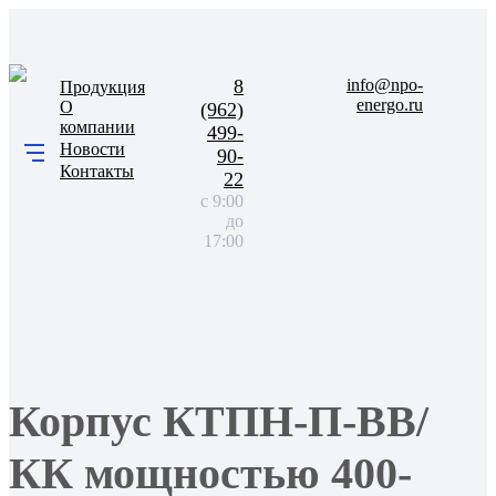
8
info@npo-
Продукция
energo.ru
О
(962)
компании
499-
Новости
90-
Контакты
22
с 9:00
до
17:00
Корпус КТПН-П-ВВ/
КК мощностью 400-