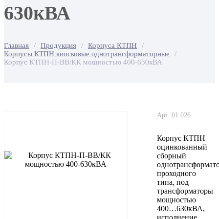
630кВА
Главная
/
Продукция
/
Корпуса КТПН
/
Корпусы КТПН киосковые однотрансформаторные
/
Корпус КТПН-П-ВВ/КК мощностью 400-630кВА
Арт. 01.026
Корпус КТПН
оцинкованный
сборный
однотрансформат
проходного
типа, под
трансформаторы
мощностью
400…630кВА,
исполнение