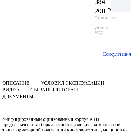
384
200 ₽
Стоимость
с
учетом
НДС
Консультация
ОПИСАНИЕ
УСЛОВИЯ ЭКСПЛУАТАЦИИ
ВИДЕО
CВЯЗАННЫЕ ТОВАРЫ
ДОКУМЕНТЫ
Унифицированный оцинкованный корпус КТПН
предназначен для сборки готового изделия – комплектной
трансформаторной подстанции киоскового типа, мощностью