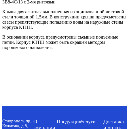
3В8-4С/13 с 2-мя ригелями
Крыша двухскатная выполненная из оцинкованной листовой
стали толщиной 1,5мм. В конструкции крыши предусмотрены
свесы препятствующие попаданию воды на наружные стены
корпуса КТПН.
В основании корпуса предусмотрены съемные подъемные
петли. Корпус КТПН может быть окрашен методом
порошкового напыления.
Ставрополь пр,
О
Продукция
Услуги
Доставка
Кулакова, д.8,
компании
и оплата