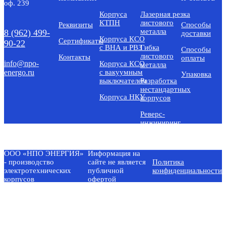
оф. 239
Корпуса
Лазерная резка
КТПН
листового
Реквизиты
Способы
металла
8 (962) 499-
доставки
Корпуса КСО
Сертификаты
90-22
с ВНА и РВЗ
Гибка
Способы
листового
Контакты
оплаты
info@npo-
Корпуса КСО
металла
energo.ru
с вакуумным
Упаковка
выключателем
Разработка
нестандартных
Корпуса НКУ
корпусов
Реверс-
инжиниринг
ООО «НПО ЭНЕРГИЯ»
Информация на
- производство
сайте не является
Политика
электротехнических
публичной
конфиденциальности
корпусов
офертой